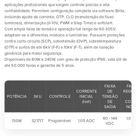
aplicações profissionais que exigem controle preciso e alta
confiabilidade. Permitem configuração completa via software Brilia,
incluindo ajuste de corrente, OTP, CLO (manutenção do fluxo
luminoso), dimerização (0-10V, PWM e Step Time) e softstart.
Com ampla faixa de tensão e operação full range de 90-305V,
adaptam-se a diferentes módulos e luminárias. Possuem proteções
contra curto-circuito (SCP), sobretensão (OVP), sobretemperatura
(OTP) e surtos de até 6kV (F-F) e 10kV (F-T), além de isolação
galvânica para maior segurança.
Disponíveis de 80W a 240W, com grau de proteção IP66, vida útil de
até 50.000 horas e garantia de 5 anos.
FAIXA
FAIX
CORRENTE
DE
REGU
POTÊNCIA
SKU
CONTROLE
INICIAL
TENSÃO
D
(Iset)
DE
CORR
SAÍDA
NOM
60 - 144
1,05 
150W
321717
Programável
1,05 ADC
VDC
A