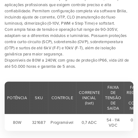
aplicações profissionais que exigem controle preciso e alta
confiabilidade. Permitem configuração completa via software Brilia,
incluindo ajuste de corrente, OTP, CLO (manutenção do fluxo
luminoso), dimerização (0-10V, PWM e Step Time) e softstart.
Com ampla faixa de tensão e operação full range de 90-305V,
adaptam-se a diferentes módulos e luminárias. Possuem proteções
contra curto-circuito (SCP), sobretensão (OVP), sobretemperatura
(OTP) e surtos de até 6kV (F-F) e 10kV (F-T), além de isolação
galvânica para maior segurança.
Disponíveis de 80W a 240W, com grau de proteção IP66, vida útil de
até 50.000 horas e garantia de 5 anos.
FAIXA
FAI
CORRENTE
DE
REGU
POTÊNCIA
SKU
CONTROLE
INICIAL
TENSÃO
(Iset)
DE
COR
SAÍDA
NOM
54 - 114
0,7 
80W
321687
Programável
0,7 ADC
VDC
A