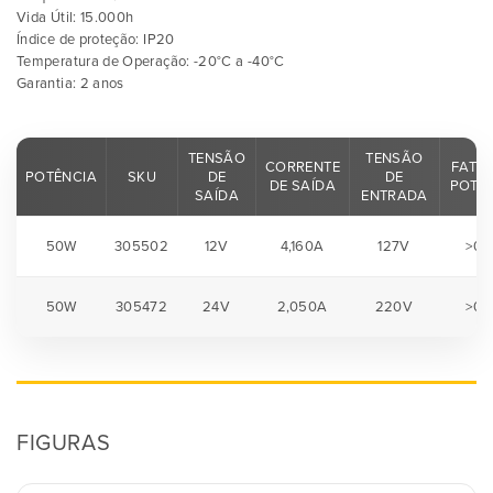
Vida Útil: 15.000h
Índice de proteção: IP20
Temperatura de Operação: -20°C a -40°C
Garantia: 2 anos
TENSÃO
TENSÃO
CORRENTE
FATO
POTÊNCIA
SKU
DE
DE
DE SAÍDA
POTÊ
SAÍDA
ENTRADA
50W
305502
12V
4,160A
127V
>0,
50W
305472
24V
2,050A
220V
>0,
FIGURAS