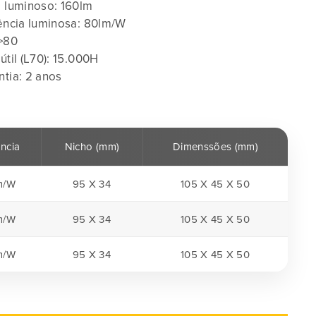
o luminoso: 160lm
iência luminosa: 80lm/W
 >80
útil (L70): 15.000H
ntia: 2 anos
ência
Nicho (mm)
Dimenssões (mm)
m/W
95 X 34
105 X 45 X 50
m/W
95 X 34
105 X 45 X 50
m/W
95 X 34
105 X 45 X 50