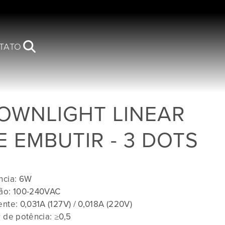
TATO
OWNLIGHT LINEAR
E EMBUTIR - 3 DOTS
ncia: 6W
ão: 100-240VAC
nte: 0,031A (127V) / 0,018A (220V)
r de potência: ≥0,5