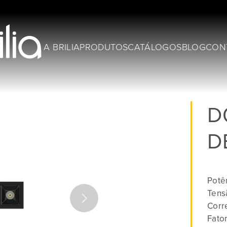
A BRILIA
PRODUTOS
CATÁLOGOS
BLOG
CON
D
D
Potê
Tens
Corre
Fato