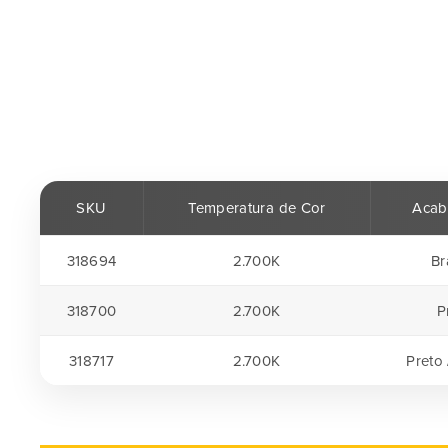
SKU
Temperatura de Cor
Acab
318694
2.700K
Br
318700
2.700K
P
318717
2.700K
Preto