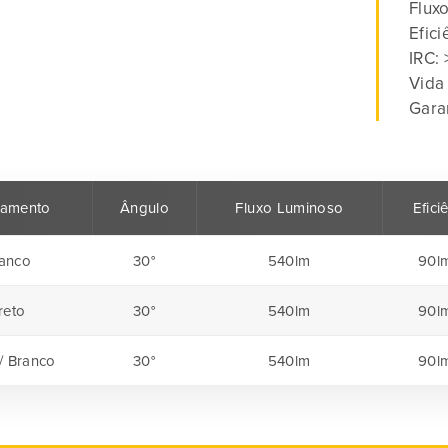
Flux
Efic
IRC:
Vida 
Gara
amento
Ângulo
Fluxo Luminoso
Efici
anco
30°
540lm
90l
reto
30°
540lm
90l
 / Branco
30°
540lm
90l